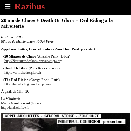
☰
×
20 mn de Chaos + Death Or Glory + Red Riding à la
Miroiterie
Accueil
le
27 avril 2012
88, rue de Ménilmontant 75020 Paris
Tous
les
Appel aux Luttes
,
General Strike
&
Zone Onze Prod.
présentent :
évènements
20 Minutes de Chaos
(Anarcho Punk - Dijon)
à
http://20minutesdechaos.brassicanigra.org
venir
Death Or Glory
(Punk Rock - Rennes)
http://www.deathorglory.fr
Annoncer
The Red Riding
(Garage Rock - Paris)
un
http://theredriding.bandcamp.com
évènement
À partir de
19h
-
5€
La
Miroiterie
Contact
Métro Ménilmontant (ligne 2)
http://lamiroit.free.fr
À
propos