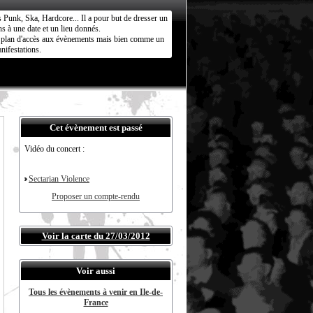
s Punk, Ska, Hardcore... Il a pour but de dresser un
s à une date et un lieu donnés.
ct plan d'accès aux évènements mais bien comme un
nifestations.
Cet évènement est passé
Vidéo du concert :
Sectarian Violence
Proposer un compte-rendu
Voir la carte du 27/03/2012
Voir aussi
Tous les évènements à venir en Ile-de-
France