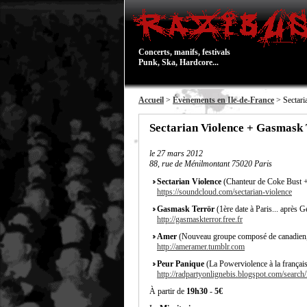
Concerts, manifs, festivals
Punk, Ska, Hardcore...
Accueil
>
Évènements en Ile-de-France
> Sectari
Sectarian Violence + Gasmask
le
27 mars 2012
88, rue de Ménilmontant 75020 Paris
Sectarian Violence
(Chanteur de Coke Bust +
https://soundcloud.com/sectarian-violence
Gasmask Terrör
(1ère date à Paris... après G
http://gasmaskterror.free.fr
Amer
(Nouveau groupe composé de canadien, 
http://ameramer.tumblr.com
Peur Panique
(La Powerviolence à la françai
http://radpartyonlignebis.blogspot.com/search
À partir de
19h30
-
5€