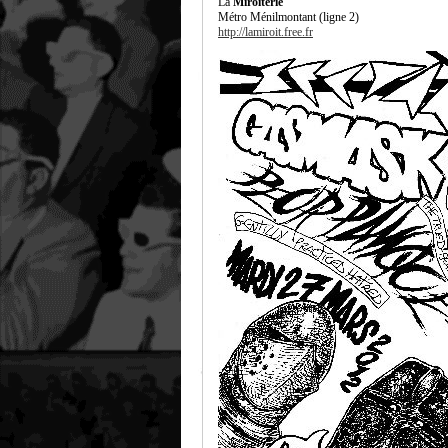
La
Miroiterie
Métro Ménilmontant (ligne 2)
http://lamiroit.free.fr