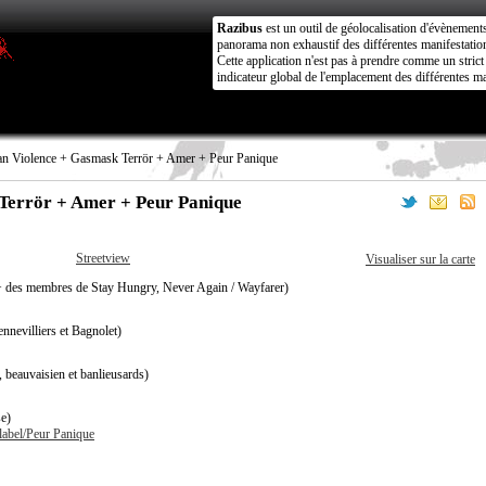
Razibus
est un outil de géolocalisation d'évènement
panorama non exhaustif des différentes manifestation
Cette application n'est pas à prendre comme un stri
indicateur global de l'emplacement des différentes ma
an Violence + Gasmask Terrör + Amer + Peur Panique
 Terrör + Amer + Peur Panique
Streetview
Visualiser sur la carte
 des membres de Stay Hungry, Never Again / Wayfarer)
ennevilliers et Bagnolet)
beauvaisien et banlieusards)
se)
/label/Peur Panique