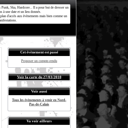
s Punk, Ska, Hardcore... Il a pour but de dresser un
s à une date et un lieu donnés.
ct plan d'accès aux évènements mais bien comme un
nifestations.
Cet évènement est passé
Proposer un compte-rendu
Voir la carte du 27/03/2010
Voir aussi
Tous les évènements à venir en Nord-
Pas-de-Calais
Va voir ailleurs