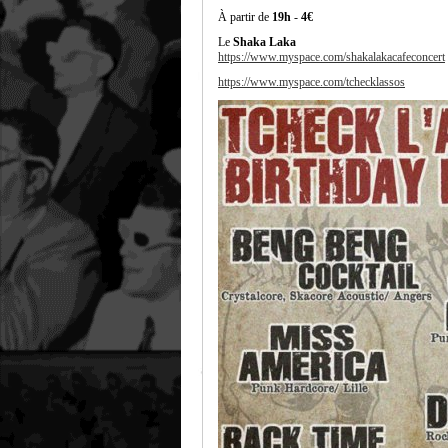
À partir de
19h
-
4€
Le
Shaka Laka
https://www.myspace.com/shakalakacafeconcert
https://www.myspace.com/tchecklassos