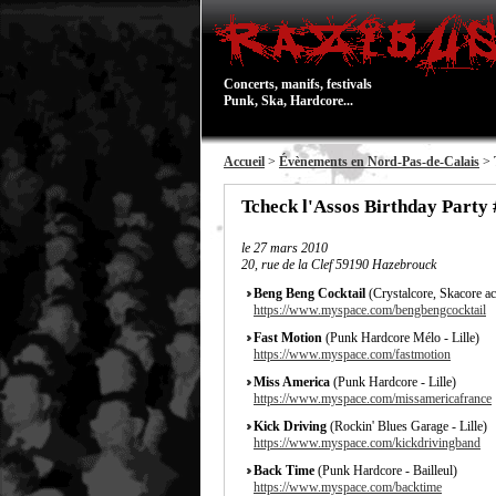
Concerts, manifs, festivals
Punk, Ska, Hardcore...
Accueil
>
Évènements en Nord-Pas-de-Calais
> 
Tcheck l'Assos Birthday Party
le
27 mars 2010
20, rue de la Clef 59190 Hazebrouck
Beng Beng Cocktail
(Crystalcore, Skacore ac
https://www.myspace.com/bengbengcocktail
Fast Motion
(Punk Hardcore Mélo - Lille)
https://www.myspace.com/fastmotion
Miss America
(Punk Hardcore - Lille)
https://www.myspace.com/missamericafrance
Kick Driving
(Rockin' Blues Garage - Lille)
https://www.myspace.com/kickdrivingband
Back Time
(Punk Hardcore - Bailleul)
https://www.myspace.com/backtime