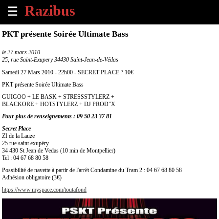
☰
×
PKT présente Soirée Ultimate Bass
Accueil
le
27 mars 2010
25, rue Saint-Exupery 34430 Saint-Jean-de-Védas
Tous
Samedi 27 Mars 2010 - 22h00 - SECRET PLACE ? 10€
les
PKT présente Soirée Ultimate Bass
évènements
à
GUIGOO + LE BASK + STRESSSTYLERZ +
BLACKORE + HOTSTYLERZ + DJ PROD"X
venir
Pour plus de renseignements : 09 50 23 37 81
Annoncer
Secret Place
ZI de la Lauze
un
25 rue saint exupéry
évènement
34 430 St Jean de Vedas (10 min de Montpellier)
Tel : 04 67 68 80 58
Contact
Possibilité de navette à partir de l'arrêt Condamine du Tram 2 : 04 67 68 80 58
Adhésion obligatoire (3€)
https://www.myspace.com/toutafond
À
propos