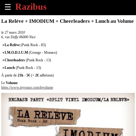
☰
×
La Relève + IMODIUM + Cheerleaders + Lunch au Volume
Accueil
le
27 mars 2010
6, rue Defly 06000 Nice
Tous
La Relève
(Punk Rock - 83)
les
I.M.O.D.I.U.M
(Grunge - Monaco)
évènements
à
Cheerleaders
(Punk Rock - 13)
venir
Lunch
(Punk Rock - 13)
À partir de
21h
-
5€
(+
2€
adhésion)
Annoncer
Le
Volume
un
https://www.myspace.com/levolume
évènement
Contact
À
propos