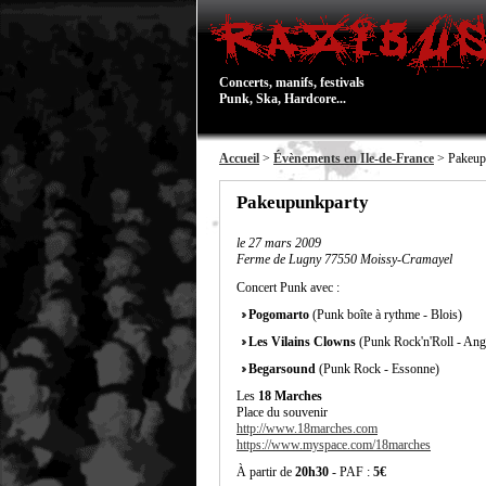
Concerts, manifs, festivals
Punk, Ska, Hardcore...
Accueil
>
Évènements en Ile-de-France
> Pakeup
Pakeupunkparty
le
27 mars 2009
Ferme de Lugny 77550 Moissy-Cramayel
Concert Punk avec :
Pogomarto
(Punk boîte à rythme - Blois)
Les Vilains Clowns
(Punk Rock'n'Roll - Ang
Begarsound
(Punk Rock - Essonne)
Les
18 Marches
Place du souvenir
http://www.18marches.com
https://www.myspace.com/18marches
À partir de
20h30
- PAF :
5€