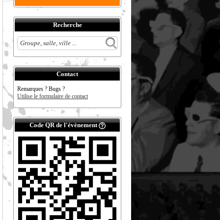
Recherche
Contact
Remarques ? Bugs ?
Utilise le formulaire de contact
Code QR de l'évènement