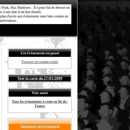
s Punk, Ska, Hardcore... Il a pour but de dresser un
s à une date et un lieu donnés.
ct plan d'accès aux évènements mais bien comme un
nifestations.
Cet évènement est passé
Proposer un compte-rendu
Voir la carte du 27/03/2009
Voir aussi
Tous les évènements à venir en Ile-de-
France
Annoncer un évènement