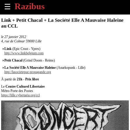
☰
×
Link + Petit Chacal + La Société Elle A Mauvaise Haleine
au CCL
Accueil
le
27 janvier 2012
4, rue de Colmar 59000 Lille
Tous
les
Link
(Epic Crust - Ypres)
évènements
http://www.linkbelgium.com
à
Petit Chacal
(Grind Doom - Reims)
venir
La Société Elle A Mauvaise Haleine
(Anarkopunk - Lille)
http://lasocietepue.propagande.org
Annoncer
À partir de
21h
-
Prix libre
un
Le
Centre Culturel Libertaire
évènement
Métro Porte des Postes
https://lille.cybertaria.org/ccl
Contact
À
propos