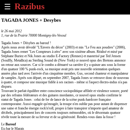
☰
×
TAGADA JONES + Desybes
Accueil
le
26 mai 2012
1, rue de la Prairie 70000 Montigny-lès-Vesoul
Tous
Tagada Jones + Désybes au barouf !
les
Après nous avoir dévoilé "L'Envers du décor" (2003) et mis "Le Feu aux poudres" (2006),
Tagada Jones remet "Les Compteurs à zéro" avec son sixième album. Réalisé et mixé par
évènements
Stéphane Buriez et Nik Jones au studio E-Factory (Rennes) et masterisé par Ted Jensen
à
(Soulfly, Metallica) au Sterling Sound de (New York) ce nouvel opus des Bretons annonce
venir
un retour aux sources. Car si le combo a démarré sa carrière il y a quinze ans sous la forme
d'un quatuor 100 % punk-rock, sa musique avait pris une nouvelle orientation quelques
années plus tard avec l'arrivée d'un cinquième membre, Gus, second chanteur et manipulateur
Annoncer
de samples. Après son départ, en septembre 2007, Tagada Jones se retrouve donc de nouveau
un
à quatre, et compose une musique fidèle à ses racines - même si l'aspect électro-indus n'a pas
disparu.
évènement
Trouvant le parfait équilibre entre conscience sociopolitique affûtée et virulence sonore, porté
par des refrains fédérateurs et des guitares mordantes, ce nouvel opus studio confirme le
statut de Tagada Jones : celui de fer de lance de la scène punk-hardcore française
Contact
contemporaine. Aussi engagée qu'enragée, la troupe n'en oublie pas pour autant de dispenser
une saine et franche énergie rock'n'roll, propre à faire transpirer n'importe quel amateur de
décibels, principalement lors de concerts toujours mémorables, où le désormais quatuor
À
révèle toute la mesure de sa ferveur et de sa générosité. Rendez-vous dans la fosse !
propos
Le
Barouf
Ex-bar le Marais