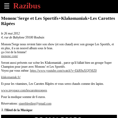
☰
×
Mononc'Serge et Les Sportifs+Klakomaniak+Les Carottes
Râpées
Accueil
le
26 mai 2012
4, rue de Babylone 59100 Roubaix
Tous
les
Mononc'Serge nous revient faire son show (et son chaud) avec son groupe Les Sportifs, et
évènements
en plus, il a un nouvel album sous le bras.
à
ça c'est de la femme!
mononc.com/
venir
Seront aussi présents sur scène les Klakomaniak , parce qu'il fallait bien un groupe Super
Champion pour jouer avec Mononc' et Les Sportifs.
Annoncer
Voyez par vous même:
https://www.youtube.com/watch?v=EkR9uXQFMZ0
un
klakomaniak.fr/
évènement
Et pour les vitamines, Les Carottes Râpées et vous serez chauds comme des lapins.
www.myspace.com/lescarottesrapees
Contact
Pour la modique somme de 6 euros.
Réservations:
stagebleeding@gmail.com
À
propos
À l'
Hôtel de la Musique