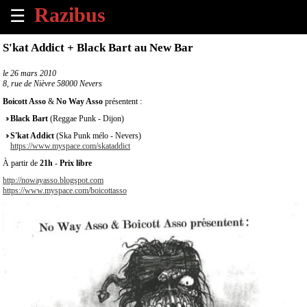
☰
×
S'kat Addict + Black Bart au New Bar
Accueil
le
26 mars 2010
8, rue de Nièvre 58000 Nevers
Tous
Boicott Asso
&
No Way Asso
présentent :
les
Black Bart
(Reggae Punk - Dijon)
évènements
à
S'kat Addict
(Ska Punk mélo - Nevers)
https://www.myspace.com/skataddict
venir
À partir de
21h
-
Prix libre
Annoncer
http://nowayasso.blogspot.com
https://www.myspace.com/boicottasso
un
évènement
Contact
À
propos