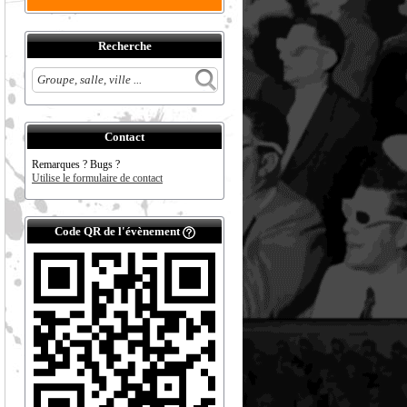
Recherche
Contact
Remarques ? Bugs ?
Utilise le formulaire de contact
Code QR de l'évènement