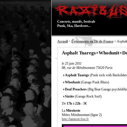
Concerts, manifs, festivals
Punk, Ska, Hardcore...
Accueil
>
Évènements en Ile-de-France
> Asphalt
Asphalt Tuaregs+Whodunit+Deaf
le
25 juin 2011
88, rue de Ménilmontant 75020 Paris
Asphalt Tuaregs
(Punk rock with Backsliders
Whodunit
(Garage Punk Blues)
Deaf Preachers
(Big Beat Garage psychédéli
Sixtits
(Garage Rock Surf)
De
17h
à
22h
-
5€
La
Miroiterie
Métro Ménilmontant (ligne 2)
http://lamiroit.free.fr