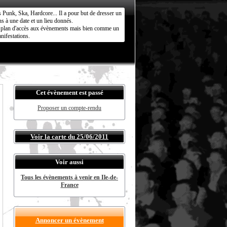
s Punk, Ska, Hardcore... Il a pour but de dresser un
s à une date et un lieu donnés.
ct plan d'accès aux évènements mais bien comme un
nifestations.
Cet évènement est passé
Proposer un compte-rendu
Voir la carte du 25/06/2011
Voir aussi
Tous les évènements à venir en Ile-de-
France
Annoncer un évènement