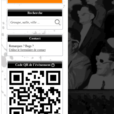
Recherche
Contact
Remarques ? Bugs ?
Utilise le formulaire de contact
Code QR de l'évènement