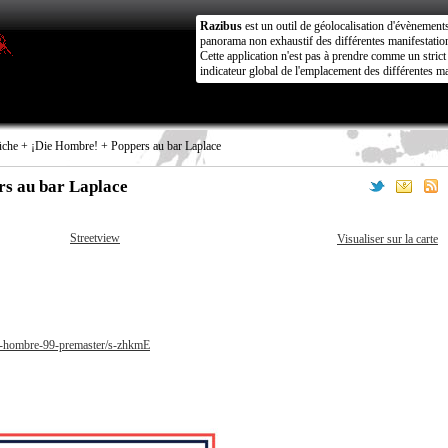
Razibus
est un outil de géolocalisation d'évènement
panorama non exhaustif des différentes manifestation
Cette application n'est pas à prendre comme un stri
indicateur global de l'emplacement des différentes ma
che + ¡Die Hombre! + Poppers au bar Laplace
rs au bar Laplace
Streetview
Visualiser sur la carte
e-hombre-99-premaster/s-zhkmE