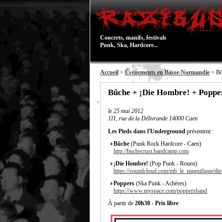
Concerts, manifs, festivals
Punk, Ska, Hardcore...
Accueil
>
Évènements en Basse-Normandie
> Bû
Bûche + ¡Die Hombre! + Poppe
le
25 mai 2012
111, rue de la Délivrande 14000 Caen
Les Pieds dans l'Underground
présentent :
Bûche
(Punk Rock Hardcore - Caen)
http://buchecrust.bandcamp.com
¡Die Hombre!
(Pop Punk - Rouen)
https://soundcloud.com/mb_le_magnifique/di
Poppers
(Ska Punk - Achères)
https://www.myspace.com/poppersband
À partir de
20h30
-
Prix libre