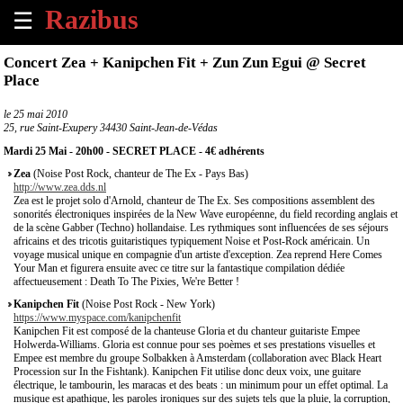
☰
×
Concert Zea + Kanipchen Fit + Zun Zun Egui @ Secret
Place
Accueil
le
25 mai 2010
25, rue Saint-Exupery 34430 Saint-Jean-de-Védas
Tous
les
Mardi 25 Mai - 20h00 - SECRET PLACE - 4€ adhérents
évènements
Zea
(Noise Post Rock, chanteur de The Ex - Pays Bas)
à
http://www.zea.dds.nl
venir
Zea est le projet solo d'Arnold, chanteur de The Ex. Ses compositions assemblent des
sonorités électroniques inspirées de la New Wave européenne, du field recording anglais et
de la scène Gabber (Techno) hollandaise. Les rythmiques sont influencées de ses séjours
Annoncer
africains et des tricotis guitaristiques typiquement Noise et Post-Rock américain. Un
un
voyage musical unique en compagnie d'un artiste d'exception. Zea reprend Here Comes
Your Man et figurera ensuite avec ce titre sur la fantastique compilation dédiée
évènement
affectueusement : Death To The Pixies, We're Better !
Kanipchen Fit
(Noise Post Rock - New York)
Contact
https://www.myspace.com/kanipchenfit
Kanipchen Fit est composé de la chanteuse Gloria et du chanteur guitariste Empee
Holwerda-Williams. Gloria est connue pour ses poèmes et ses prestations visuelles et
À
Empee est membre du groupe Solbakken à Amsterdam (collaboration avec Black Heart
propos
Procession sur In the Fishtank). Kanipchen Fit utilise donc deux voix, une guitare
électrique, le tambourin, les maracas et des beats : un minimum pour un effet optimal. La
musique est apathique, les paroles ironiques sur des sujets tels que la pluie, la corruption,