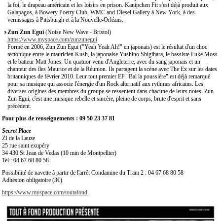
la foi, le drapeau américain et les loisirs en prison. Kanipchen Fit s'est déjà produit aux
Galapagos, à Bowery Poetry Club, WMC and Diesel Gallery à New York, à des
vernissages à Pittsburgh et à la Nouvelle-Orléans.
Zun Zun Egui
(Noise New Wave - Bristol)
https://www.myspace.com/zunzunegui
Formé en 2006, Zun Zun Egui ("Yeah Yeah Ah!" en japonais) est le résultat d'un choc
tectonique entre le mauricien Kush, la japonaise Yushino Shigihara, le bassiste Luke Moss
et le batteur Matt Jones. Un quatuor venu d'Angleterre, avec du sang japonais et un
chanteur des îles Maurice et de la Réunion. Ils partagent la scène avec The Ex sur les dates
britanniques de février 2010. Leur tout premier EP "Bal la poussière" est déjà remarqué
pour sa musique qui associe l'énergie d'un Rock alternatif aux rythmes africains. Les
diverses origines des membres du groupe se ressentent dans chacune de leurs notes. Zun
Zun Egui, c'est une musique rebelle et sincère, pleine de corps, brute d'esprit et sans
précédent.
Pour plus de renseignements : 09 50 23 37 81
Secret Place
ZI de la Lauze
25 rue saint exupéry
34 430 St Jean de Vedas (10 min de Montpellier)
Tel : 04 67 68 80 58
Possibilité de navette à partir de l'arrêt Condamine du Tram 2 : 04 67 68 80 58
Adhésion obligatoire (3€)
https://www.myspace.com/toutafond