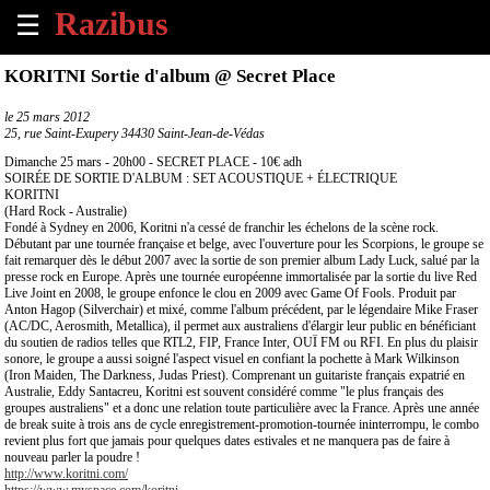
☰
×
KORITNI Sortie d'album @ Secret Place
Accueil
le
25 mars 2012
25, rue Saint-Exupery 34430 Saint-Jean-de-Védas
Tous
Dimanche 25 mars - 20h00 - SECRET PLACE - 10€ adh
les
SOIRÉE DE SORTIE D'ALBUM : SET ACOUSTIQUE + ÉLECTRIQUE
KORITNI
évènements
(Hard Rock - Australie)
à
Fondé à Sydney en 2006, Koritni n'a cessé de franchir les échelons de la scène rock.
venir
Débutant par une tournée française et belge, avec l'ouverture pour les Scorpions, le groupe se
fait remarquer dès le début 2007 avec la sortie de son premier album Lady Luck, salué par la
presse rock en Europe. Après une tournée européenne immortalisée par la sortie du live Red
Annoncer
Live Joint en 2008, le groupe enfonce le clou en 2009 avec Game Of Fools. Produit par
un
Anton Hagop (Silverchair) et mixé, comme l'album précédent, par le légendaire Mike Fraser
(AC/DC, Aerosmith, Metallica), il permet aux australiens d'élargir leur public en bénéficiant
évènement
du soutien de radios telles que RTL2, FIP, France Inter, OUÏ FM ou RFI. En plus du plaisir
sonore, le groupe a aussi soigné l'aspect visuel en confiant la pochette à Mark Wilkinson
(Iron Maiden, The Darkness, Judas Priest). Comprenant un guitariste français expatrié en
Contact
Australie, Eddy Santacreu, Koritni est souvent considéré comme "le plus français des
groupes australiens" et a donc une relation toute particulière avec la France. Après une année
de break suite à trois ans de cycle enregistrement-promotion-tournée ininterrompu, le combo
À
revient plus fort que jamais pour quelques dates estivales et ne manquera pas de faire à
propos
nouveau parler la poudre !
http://www.koritni.com/