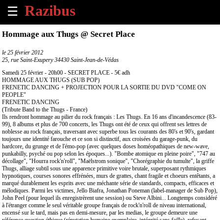
☰
×
Hommage aux Thugs @ Secret Place
Accueil
le
25 février 2012
25, rue Saint-Exupery 34430 Saint-Jean-de-Védas
Tous
Samedi 25 février - 20h00 - SECRET PLACE - 5€ adh
les
HOMMAGE AUX THUGS (SUB POP)
FRENETIC DANCING + PROJECTION POUR LA SORTIE DU DVD "COME ON
évènements
PEOPLE"
à
FRENETIC DANCING
venir
(Tribute Band to the Thugs - France)
Ils rendront hommage au pilier du rock français : Les Thugs. En 16 ans d'incandescence (83-
99), 8 albums et plus de 700 concerts, les Thugs ont été de ceux qui offrent ses lettres de
Annoncer
noblesse au rock français, traversant avec superbe tous les courants des 80's et 90's, gardant
un
toujours une identité farouche et ce son si distinctif, aux croisées du garage-punk, du
hardcore, du grunge et de l'émo-pop (avec quelques doses homéopathiques de new-wave,
évènement
punkabilly, psyché ou pop selon les époques...). "Bombe atomique en pleine poire", "747 au
décollage", "Hourra rock'n'roll", "Maëlstrom sonique", "Chorégraphie du tumulte", la griffe
Thugs, alliage subtil sous une apparence primitive voire brutale, superposant rythmiques
Contact
hypnotiques, courses sonores effrénées, murs de grattes, chant fragile et choeurs entêtants, a
marqué durablement les esprits avec une méchante série de standards, compacts, efficaces et
mélodiques. Parmi les victimes, Jello Biafra, Jonathan Poneman (label-manager de Sub Pop),
À
John Peel (pour lequel ils enregistrèrent une session) ou Steve Albini... Longtemps considéré
propos
à l'étranger comme le seul véritable groupe français de rock'n'roll de niveau international,
encensé sur le tard, mais pas en demi-mesure, par les medias, le groupe demeure une