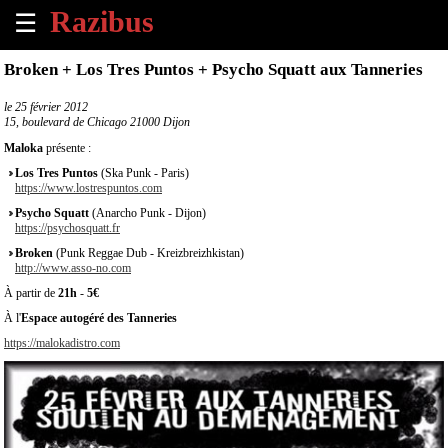
☰
×
Broken + Los Tres Puntos + Psycho Squatt aux Tanneries
Accueil
le
25 février 2012
15, boulevard de Chicago 21000 Dijon
Tous
Maloka
présente :
les
Los Tres Puntos
(Ska Punk - Paris)
évènements
https://www.lostrespuntos.com
à
Psycho Squatt
(Anarcho Punk - Dijon)
venir
https://psychosquatt.fr
Broken
(Punk Reggae Dub - Kreizbreizhkistan)
Annoncer
http://www.asso-no.com
un
À partir de
21h
-
5€
évènement
À l'
Espace autogéré des Tanneries
https://malokadistro.com
Contact
À
propos