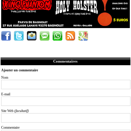
Commentaires
Ajouter un commentaire
Nom
E-mail
Site Web
(facultatif)
Commentaire