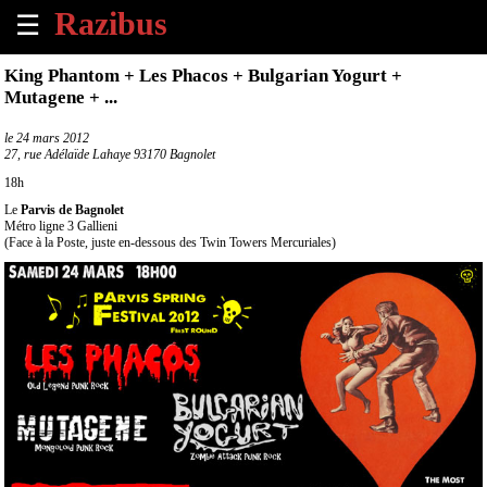
☰
×
King Phantom + Les Phacos + Bulgarian Yogurt +
Mutagene + ...
Accueil
le
24 mars 2012
27, rue Adélaïde Lahaye 93170 Bagnolet
Tous
les
18h
évènements
Le
Parvis de Bagnolet
à
Métro ligne 3 Gallieni
venir
(Face à la Poste, juste en-dessous des Twin Towers Mercuriales)
Annoncer
un
évènement
Contact
À
propos