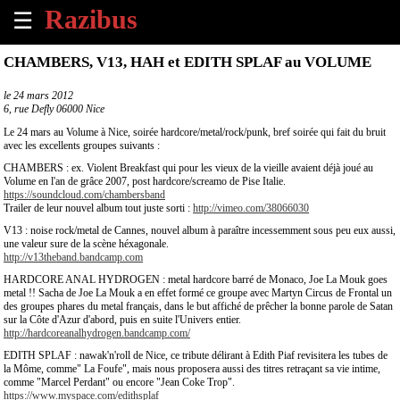
☰
×
CHAMBERS, V13, HAH et EDITH SPLAF au VOLUME
Accueil
le
24 mars 2012
6, rue Defly 06000 Nice
Tous
Le 24 mars au Volume à Nice, soirée hardcore/metal/rock/punk, bref soirée qui fait du bruit
les
avec les excellents groupes suivants :
évènements
CHAMBERS : ex. Violent Breakfast qui pour les vieux de la vieille avaient déjà joué au
à
Volume en l'an de grâce 2007, post hardcore/screamo de Pise Italie.
venir
https://soundcloud.com/chambersband
Trailer de leur nouvel album tout juste sorti :
http://vimeo.com/38066030
V13 : noise rock/metal de Cannes, nouvel album à paraître incessemment sous peu eux aussi,
Annoncer
une valeur sure de la scène héxagonale.
un
http://v13theband.bandcamp.com
évènement
HARDCORE ANAL HYDROGEN : metal hardcore barré de Monaco, Joe La Mouk goes
metal !! Sacha de Joe La Mouk a en effet formé ce groupe avec Martyn Circus de Frontal un
des groupes phares du metal français, dans le but affiché de prêcher la bonne parole de Satan
Contact
sur la Côte d'Azur d'abord, puis en suite l'Univers entier.
http://hardcoreanalhydrogen.bandcamp.com/
À
EDITH SPLAF : nawak'n'roll de Nice, ce tribute délirant à Edith Piaf revisitera les tubes de
propos
la Môme, comme" La Foufe", mais nous proposera aussi des titres retraçant sa vie intime,
comme "Marcel Perdant" ou encore "Jean Coke Trop".
https://www.myspace.com/edithsplaf