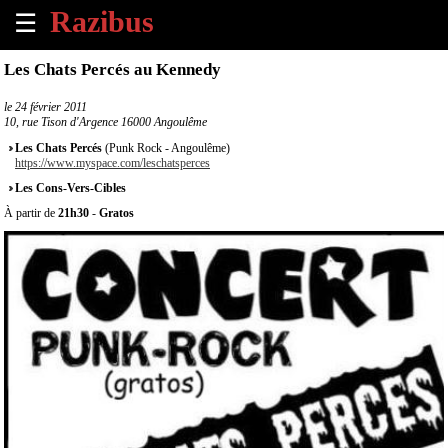
☰
×
Les Chats Percés au Kennedy
Accueil
le
24 février 2011
10, rue Tison d'Argence 16000 Angoulême
Tous
Les Chats Percés
(Punk Rock - Angoulême)
les
https://www.myspace.com/leschatsperces
évènements
Les Cons-Vers-Cibles
à
À partir de
21h30
-
Gratos
venir
Annoncer
un
évènement
Contact
À
propos