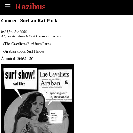
☰
×
Concert Surf au Rat Pack
Accueil
le
24 janvier 2008
42, rue de l'Ange 63000 Clermont-Ferrand
Tous
The Cavaliers
(Surf from Paris)
les
Araban
(Local Surf Heroes)
évènements
à
À partir de
20h30
-
5€
venir
Annoncer
un
évènement
Contact
À
propos