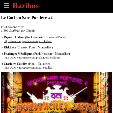
☰
×
Le Cochon Sans Portière #2
Accueil
le
23 octobre 2010
11190 Cubières-sur-Cinoble
Tous
Repos d'Hallom
(Rock alternatif - Toulouse/Revel)
les
https://www.myspace.com/reposdhallom
évènements
Kirkipète
(Chanson Punk - Montpellier)
à
Phalanges Métalliques
(Punk Hardcore - Montpellier)
venir
https://www.myspace.com/phalangesmetaliques
Crash tes Couilles
(Punk - Toulouse)
Annoncer
https://www.myspace.com/crashtcouilles
un
évènement
Contact
À
propos