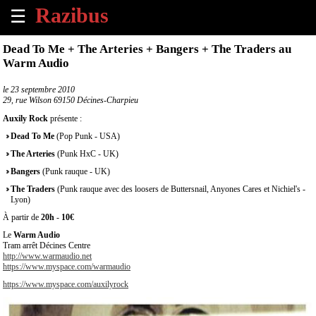
☰
×
Dead To Me + The Arteries + Bangers + The Traders au
Warm Audio
Accueil
le
23 septembre 2010
29, rue Wilson 69150 Décines-Charpieu
Tous
les
Auxily Rock
présente :
évènements
Dead To Me
(Pop Punk - USA)
à
venir
The Arteries
(Punk HxC - UK)
Bangers
(Punk rauque - UK)
Annoncer
The Traders
(Punk rauque avec des loosers de Buttersnail, Anyones Cares et Nichiel's -
un
Lyon)
évènement
À partir de
20h
-
10€
Le
Warm Audio
Contact
Tram arrêt Décines Centre
http://www.warmaudio.net
https://www.myspace.com/warmaudio
À
https://www.myspace.com/auxilyrock
propos