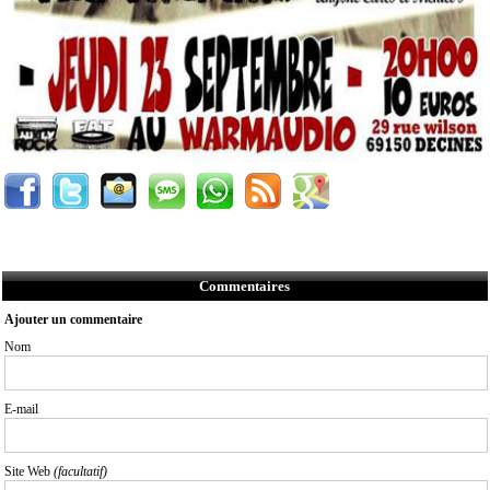
Commentaires
Ajouter un commentaire
Nom
E-mail
Site Web
(facultatif)