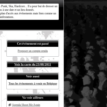
s Punk, Ska, Hardcore... Il a pour but de dresser un
s à une date et un lieu donnés.
ct plan d'accès aux évènements mais bien comme un
nifestations.
Cet évènement est passé
Proposer un compte-rendu
Voir la carte du 23/08/2011
Voir aussi
Tous les évènements à venir en Belgique
Va voir ailleurs
Agenda Shoot Me Again