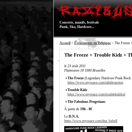
Concerts, manifs, festivals
Punk, Ska, Hardcore...
Accueil
>
Évènements en Belgique
> The Freeze 
The Freeze + Trouble Kidz + 
le
23 août 2011
Plattesteen 18 1000 Bruxelles
The Freeze
(Legendary Hardcore Punk Rock 
https://www.myspace.com/rabidreaction
Trouble Kidz
https://www.myspace.com/troublekidzbxl
The Fabulous Progerians
À partir de
19h
-
8€
Le
D.N.A.
https://www.myspace.com/dna_bxhell