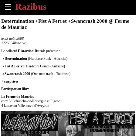
☰
×
Determination +Fist A Ferret +Swancrash 2000 @ Ferme
de Mauriac
Accueil
le
23 août 2008
12260 Villeneuve
Tous
les
Le collectif
Distortion Rurale
présente :
évènements
Determination
(Hardcore Punk - Autriche)
à
venir
Fist A Ferret
(Hardcore Grind - Autriche)
Swancrash 2000
(One man trash - Toulouse)
Annoncer
+ surprises
un
Participation libre
évènement
La
Ferme de Mauriac
entre Villefranche-de-Rouergue et Figeac
Contact
4 km avant Villeneuve-d'Aveyron
À
propos