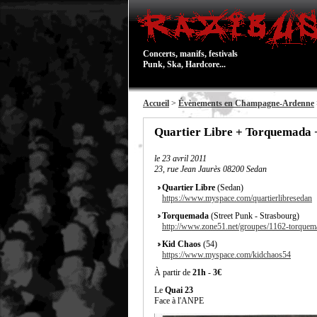
Concerts, manifs, festivals
Punk, Ska, Hardcore...
Accueil
>
Évènements en Champagne-Ardenne
Quartier Libre + Torquemada 
le
23 avril 2011
23, rue Jean Jaurès 08200 Sedan
Quartier Libre
(Sedan)
https://www.myspace.com/quartierlibresedan
Torquemada
(Street Punk - Strasbourg)
http://www.zone51.net/groupes/1162-torquem
Kid Chaos
(54)
https://www.myspace.com/kidchaos54
À partir de
21h
-
3€
Le
Quai 23
Face à l'ANPE