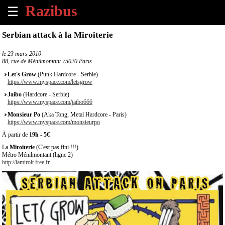
☰
×
Serbian attack à la Miroiterie
Accueil
le
23 mars 2010
88, rue de Ménilmontant 75020 Paris
Tous
Let's Grow
(Punk Hardcore - Serbie)
les
https://www.myspace.com/letsgrow
évènements
Jaibo
(Hardcore - Serbie)
à
https://www.myspace.com/jaibo666
venir
Monsieur Po
(Aka Tong, Metal Hardcore - Paris)
https://www.myspace.com/monsieurpo
Annoncer
À partir de
19h
-
5€
un
La
Miroiterie
(C'est pas fini !!!)
évènement
Métro Ménilmontant (ligne 2)
http://lamiroit.free.fr
Contact
À
propos