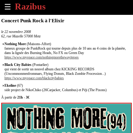
☰
×
Concert Punk Rock à l'Elixir
Accueil
le
22 novembre 2008
62, rue Mazelle 57000 Metz
Tous
Nothing More
(Maisons-Alfort)
les
fameux groupe de PunkRock qui tourne depuis plus de 10 ans au 4 coins de la planète,
dans la lignée des Burning Heads, No FX ou Green Day
évènements
https://www.myspace.com/nothingmorethewayitgoes
à
venir
Black City Babies
(Pontarlier)
qui vient de sortir un nouvel album chez KICKING RECORDS
(Uncommonmenfrommars, Flying Donuts, Black Zombie Procession...)
Annoncer
https://www.myspace.com/blackcitybabies
un
Ekoline
(67)
évènement
side project de NikoChiko (26Carjacker, Columbus) et Péji (The Pixons)
À partir de
21h
-
3€
Contact
À
propos