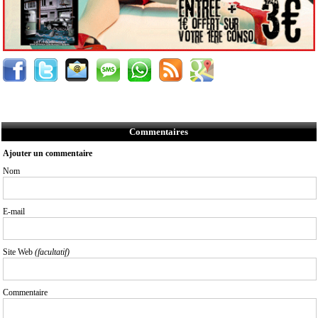
Commentaires
Ajouter un commentaire
Nom
E-mail
Site Web
(facultatif)
Commentaire