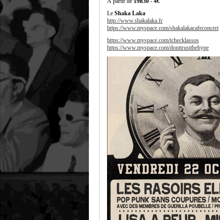
À partir de
19h30
-
4€
Le
Shaka Laka
http://www.shakalaka.fr
https://www.myspace.com/shakalakacafeconcert
https://www.myspace.com/tchecklassos
https://www.myspace.com/donttrustthehype