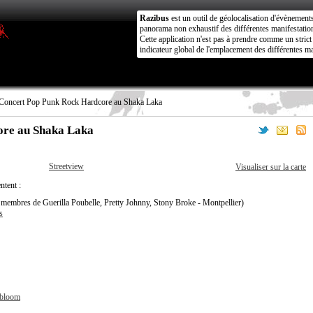
Razibus
est un outil de géolocalisation d'évènement
panorama non exhaustif des différentes manifestation
Cette application n'est pas à prendre comme un stri
indicateur global de l'emplacement des différentes ma
Concert Pop Punk Rock Hardcore au Shaka Laka
ore au Shaka Laka
Streetview
Visualiser sur la carte
ntent :
membres de Guerilla Poubelle, Pretty Johnny, Stony Broke - Montpellier)
s
mbloom