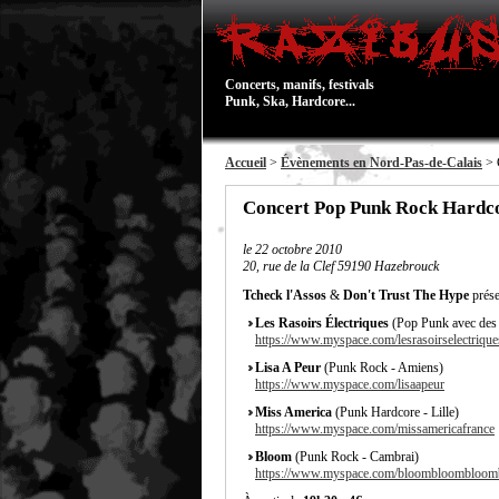
Concerts, manifs, festivals
Punk, Ska, Hardcore...
Accueil
>
Évènements en Nord-Pas-de-Calais
> 
Concert Pop Punk Rock Hardc
le
22 octobre 2010
20, rue de la Clef 59190 Hazebrouck
Tcheck l'Assos
&
Don't Trust The Hype
prése
Les Rasoirs Électriques
(Pop Punk avec des 
https://www.myspace.com/lesrasoirselectrique
Lisa A Peur
(Punk Rock - Amiens)
https://www.myspace.com/lisaapeur
Miss America
(Punk Hardcore - Lille)
https://www.myspace.com/missamericafrance
Bloom
(Punk Rock - Cambrai)
https://www.myspace.com/bloombloombloo