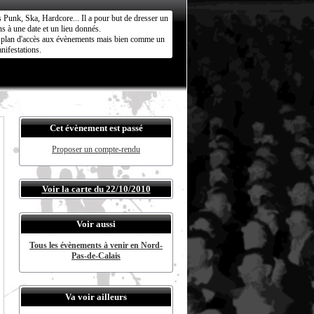
s Punk, Ska, Hardcore... Il a pour but de dresser un
s à une date et un lieu donnés.
ct plan d'accès aux évènements mais bien comme un
nifestations.
Cet évènement est passé
Proposer un compte-rendu
Voir la carte du 22/10/2010
Voir aussi
Tous les évènements à venir en Nord-
Pas-de-Calais
Va voir ailleurs