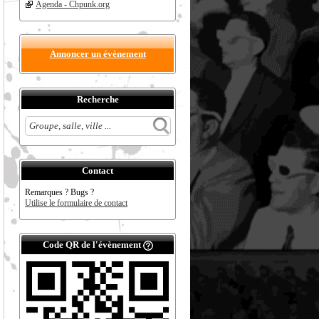
Agenda - Chpunk.org
Annoncer un évènement
Recherche
Contact
Remarques ? Bugs ?
Utilise le formulaire de contact
Code QR de l'évènement