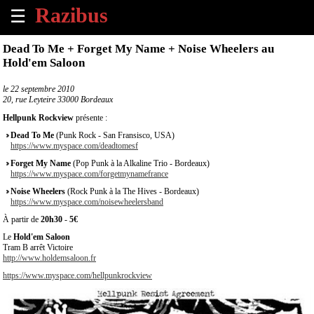
☰
×
Dead To Me + Forget My Name + Noise Wheelers au
Hold'em Saloon
Accueil
le
22 septembre 2010
20, rue Leyteire 33000 Bordeaux
Tous
les
Hellpunk Rockview
présente :
évènements
Dead To Me
(Punk Rock - San Fransisco, USA)
à
https://www.myspace.com/deadtomesf
venir
Forget My Name
(Pop Punk à la Alkaline Trio - Bordeaux)
https://www.myspace.com/forgetmynamefrance
Annoncer
Noise Wheelers
(Rock Punk à la The Hives - Bordeaux)
un
https://www.myspace.com/noisewheelersband
évènement
À partir de
20h30
-
5€
Le
Hold'em Saloon
Contact
Tram B arrêt Victoire
http://www.holdemsaloon.fr
https://www.myspace.com/hellpunkrockview
À
propos