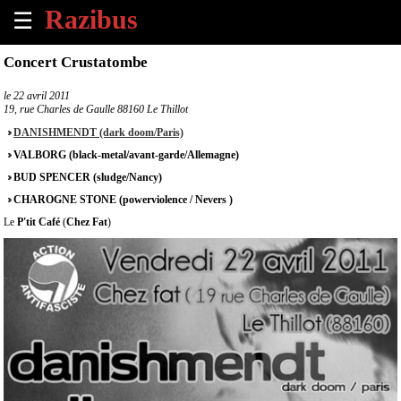
☰
×
Concert Crustatombe
Accueil
le
22 avril 2011
19, rue Charles de Gaulle 88160 Le Thillot
Tous
DANISHMENDT (dark doom/Paris)
les
VALBORG (black-metal/avant-garde/Allemagne)
évènements
à
BUD SPENCER (sludge/Nancy)
venir
CHAROGNE STONE (powerviolence / Nevers )
Le
P'tit Café
(
Chez Fat
)
Annoncer
un
évènement
Contact
À
propos