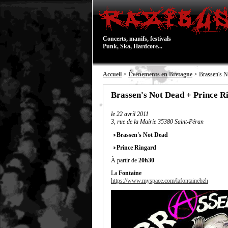
Concerts, manifs, festivals
Punk, Ska, Hardcore...
Accueil
>
Évènements en Bretagne
> Brassen's No
Brassen's Not Dead + Prince Ri
le
22 avril 2011
3, rue de la Mairie 35380 Saint-Péran
Brassen's Not Dead
Prince Ringard
À partir de
20h30
La
Fontaine
https://www.myspace.com/lafontainebzh