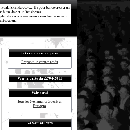
s Punk, Ska, Hardcore... Il a pour but de dresser un
s à une date et un lieu donnés.
ct plan d'accès aux évènements mais bien comme un
nifestations.
Cet évènement est passé
Proposer un compte-rendu
Voir la carte du 22/04/2011
Voir aussi
Tous les évènements à venir en
Bretagne
Va voir ailleurs