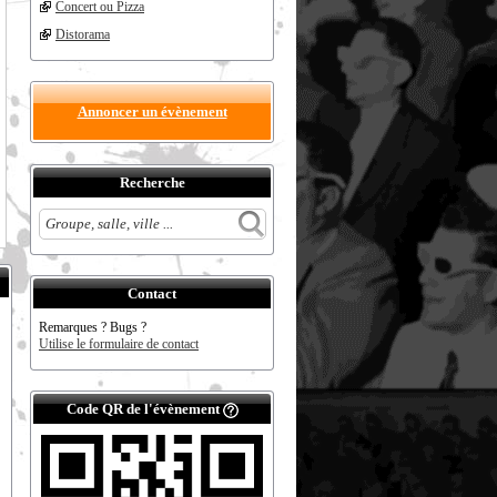
Concert ou Pizza
Distorama
Annoncer un évènement
Recherche
Contact
Remarques ? Bugs ?
Utilise le formulaire de contact
Code QR de l'évènement