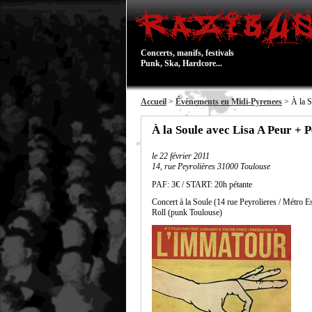
Concerts, manifs, festivals
Punk, Ska, Hardcore...
Accueil
>
Évènements en Midi-Pyrenees
> À la S
À la Soule avec Lisa A Peur + 
le
22 février 2011
14, rue Peyrolières 31000 Toulouse
PAF: 3€ / START: 20h pétante
Concert à la Soule (14 rue Peyrolieres / Métro 
Roll (punk Toulouse)