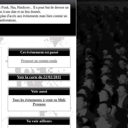
s Punk, Ska, Hardcore... Il a pour but de dresser un
s à une date et un lieu donnés.
ct plan d'accès aux évènements mais bien comme un
nifestations.
Cet évènement est passé
Proposer un compte-rendu
Voir la carte du 22/02/2011
Voir aussi
Tous les évènements à venir en Midi-
Pyrenees
Va voir ailleurs