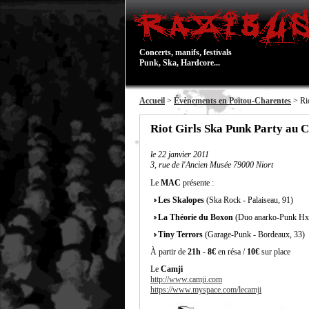
Concerts, manifs, festivals
Punk, Ska, Hardcore...
Accueil
>
Évènements en Poitou-Charentes
> Rio
Riot Girls Ska Punk Party au 
le
22 janvier 2011
3, rue de l'Ancien Musée 79000 Niort
Le
MAC
présente :
Les Skalopes
(Ska Rock - Palaiseau, 91)
La Théorie du Boxon
(Duo anarko-Punk HxC 
Tiny Terrors
(Garage-Punk - Bordeaux, 33)
À partir de
21h
-
8€
en résa /
10€
sur place
Le
Camji
http://www.camji.com
https://www.myspace.com/lecamji