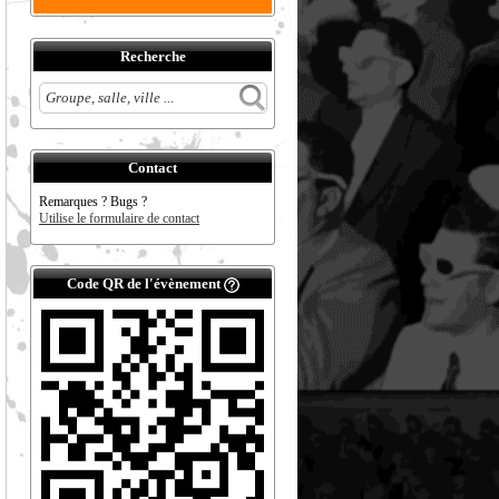
Recherche
Contact
Remarques ? Bugs ?
Utilise le formulaire de contact
Code QR de l'évènement