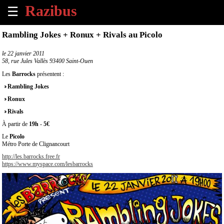
☰
×
Rambling Jokes + Ronux + Rivals au Picolo
Accueil
le
22 janvier 2011
58, rue Jules Vallès 93400 Saint-Ouen
Tous
Les
Barrocks
présentent :
les
Rambling Jokes
évènements
à
Ronux
venir
Rivals
À partir de
19h
-
5€
Annoncer
Le
Picolo
un
Métro Porte de Clignancourt
évènement
http://les.barrocks.free.fr
https://www.myspace.com/lesbarrocks
Contact
À
propos