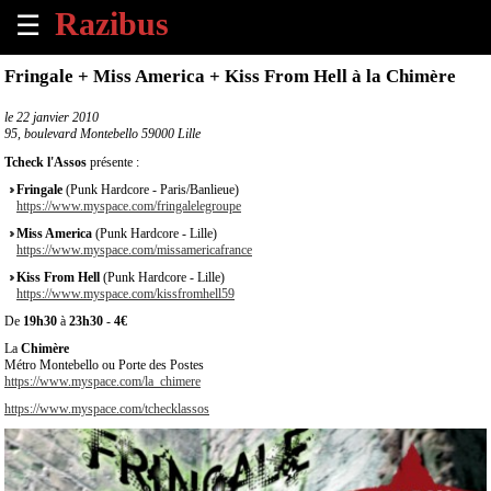
☰
×
Fringale + Miss America + Kiss From Hell à la Chimère
Accueil
le
22 janvier 2010
95, boulevard Montebello 59000 Lille
Tous
Tcheck l'Assos
présente :
les
Fringale
(Punk Hardcore - Paris/Banlieue)
évènements
https://www.myspace.com/fringalelegroupe
à
Miss America
(Punk Hardcore - Lille)
venir
https://www.myspace.com/missamericafrance
Kiss From Hell
(Punk Hardcore - Lille)
Annoncer
https://www.myspace.com/kissfromhell59
un
De
19h30
à
23h30
-
4€
évènement
La
Chimère
Métro Montebello ou Porte des Postes
Contact
https://www.myspace.com/la_chimere
https://www.myspace.com/tchecklassos
À
propos