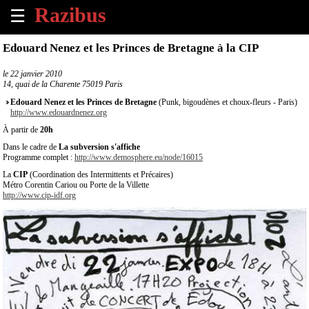
☰
×
Edouard Nenez et les Princes de Bretagne à la CIP
Accueil
le
22 janvier 2010
14, quai de la Charente 75019 Paris
Tous
Edouard Nenez et les Princes de Bretagne
(Punk, bigoudènes et choux-fleurs - Paris)
les
http://www.edouardnenez.org
évènements
À partir de
20h
à
Dans le cadre de
La subversion s'affiche
venir
Programme complet :
http://www.demosphere.eu/node/16015
La
CIP
(Coordination des Intermittents et Précaires)
Annoncer
Métro Corentin Cariou ou Porte de la Villette
un
http://www.cip-idf.org
évènement
Contact
À
propos