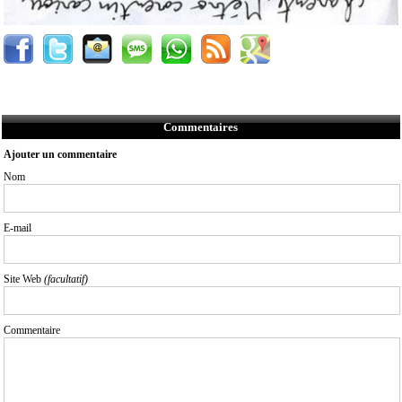
Commentaires
Ajouter un commentaire
Nom
E-mail
Site Web
(facultatif)
Commentaire