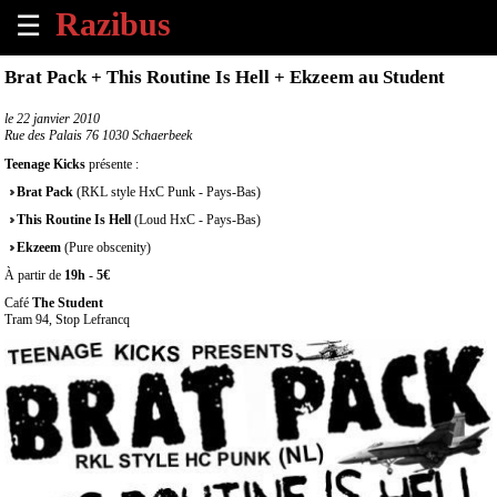
☰
×
Brat Pack + This Routine Is Hell + Ekzeem au Student
Accueil
le
22 janvier 2010
Rue des Palais 76 1030 Schaerbeek
Tous
Teenage Kicks
présente :
les
Brat Pack
(RKL style HxC Punk - Pays-Bas)
évènements
à
This Routine Is Hell
(Loud HxC - Pays-Bas)
venir
Ekzeem
(Pure obscenity)
À partir de
19h
-
5€
Annoncer
Café
The Student
un
Tram 94, Stop Lefrancq
évènement
Contact
À
propos