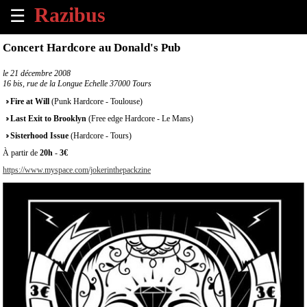
☰
×
Concert Hardcore au Donald's Pub
Accueil
le
21 décembre 2008
16 bis, rue de la Longue Echelle 37000 Tours
Tous
Fire at Will
(Punk Hardcore - Toulouse)
les
Last Exit to Brooklyn
(Free edge Hardcore - Le Mans)
évènements
à
Sisterhood Issue
(Hardcore - Tours)
venir
À partir de
20h
-
3€
https://www.myspace.com/jokerinthepackzine
Annoncer
un
évènement
Contact
À
propos