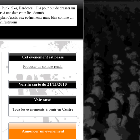
s Punk, Ska, Hardcore... Il a pour but de dresser un
s à une date et un lieu donnés.
ct plan d'accès aux évènements mais bien comme un
nifestations.
Cet évènement est passé
Proposer un compte-rendu
Voir la carte du 21/11/2010
Voir aussi
Tous les évènements à venir en Centre
Annoncer un évènement