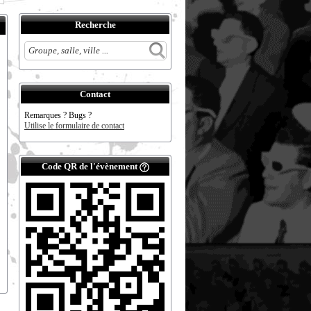
Recherche
Contact
Remarques ? Bugs ?
Utilise le formulaire de contact
Code QR de l'évènement