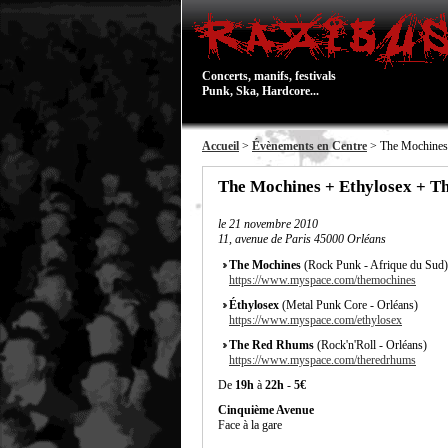
Concerts, manifs, festivals
Punk, Ska, Hardcore...
Accueil
>
Évènements en Centre
> The Mochines
The Mochines + Ethylosex + T
le
21 novembre 2010
11, avenue de Paris 45000 Orléans
The Mochines
(Rock Punk - Afrique du Sud)
https://www.myspace.com/themochines
Éthylosex
(Metal Punk Core - Orléans)
https://www.myspace.com/ethylosex
The Red Rhums
(Rock'n'Roll - Orléans)
https://www.myspace.com/theredrhums
De
19h
à
22h
-
5€
Cinquième Avenue
Face à la gare