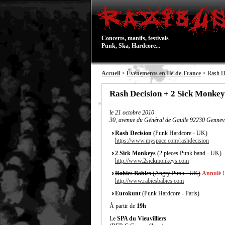
Concerts, manifs, festivals
Punk, Ska, Hardcore...
Accueil
>
Évènements en Ile-de-France
> Rash De
Rash Decision + 2 Sick Monkey
le
21 octobre 2010
30, avenue du Général de Gaulle 92230 Gennevi
Rash Decision
(Punk Hardcore - UK)
https://www.myspace.com/rashdecision
2 Sick Monkeys
(2 pieces Punk band - UK)
http://www.2sickmonkeys.com
Rabies Babies
(Angry Punk - UK)
Annulé !
http://www.rabiesbabies.com
Eurokunt
(Punk Hardcore - Paris)
À partir de
19h
Le
SPA du Vieuvilliers