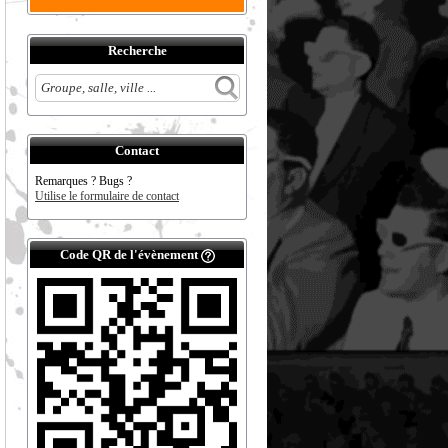
Recherche
Contact
Remarques ? Bugs ?
Utilise le formulaire de contact
Code QR de l'évènement