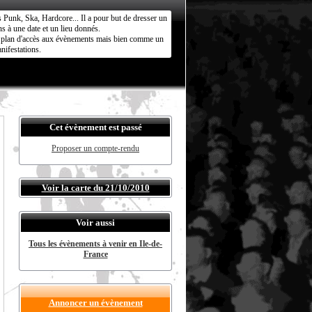
s Punk, Ska, Hardcore... Il a pour but de dresser un
s à une date et un lieu donnés.
ct plan d'accès aux évènements mais bien comme un
nifestations.
Cet évènement est passé
Proposer un compte-rendu
Voir la carte du 21/10/2010
Voir aussi
Tous les évènements à venir en Ile-de-
France
Annoncer un évènement