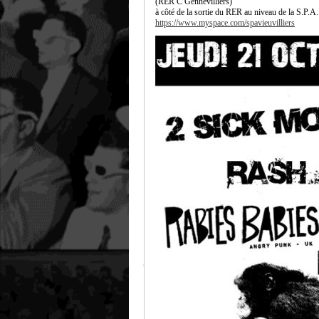
(RER C Gennevilliers)
à côté de la sortie du RER au niveau de la S.P.A.
https://www.myspace.com/spavieuvilliers