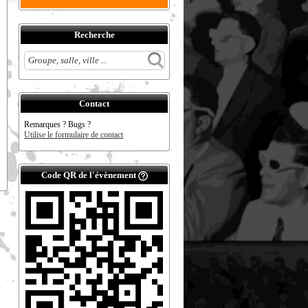
Recherche
Contact
Remarques ? Bugs ?
Utilise le formulaire de contact
Code QR de l'évènement