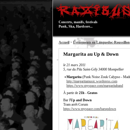
Concerts, manifs, festivals
Punk, Ska, Hardcore...
Accueil
>
Évènements en Languedoc-Roussillon
Margarita au Up & Down
le
21 mars 2011
5, rue du Pila Saint-Gély 34000 Montpellier
Margarita
(Punk Noise Zouk Calypso - Madr
http://margaritamusic.wordpress.com
https://www.myspace.com/margaritaband
À partir de
21h
-
Gratos
Bar l'
Up and Down
Tram arrêt Corum
https://www.myspace.com/barupdown