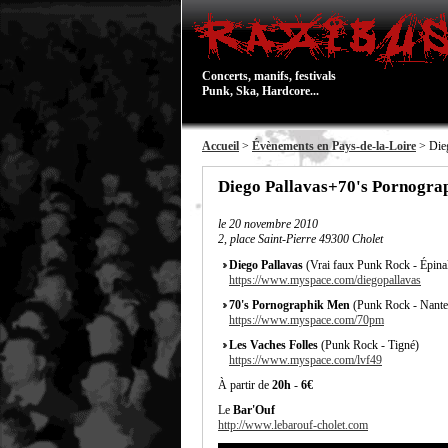
Concerts, manifs, festivals
Punk, Ska, Hardcore...
Accueil
>
Évènements en Pays-de-la-Loire
> Dieg
Diego Pallavas+70's Pornogra
le
20 novembre 2010
2, place Saint-Pierre 49300 Cholet
Diego Pallavas
(Vrai faux Punk Rock - Épina
https://www.myspace.com/diegopallavas
70's Pornographik Men
(Punk Rock - Nante
https://www.myspace.com/70pm
Les Vaches Folles
(Punk Rock - Tigné)
https://www.myspace.com/lvf49
À partir de
20h
-
6€
Le
Bar'Ouf
http://www.lebarouf-cholet.com