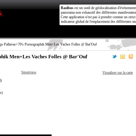
Razibus
est un outil de géolocalisation d'évènement
panorama non exhaustif des différentes manifestation
Cette application n'est pas à prendre comme un stri
indicateur global de l'emplacement des différentes ma
o Pallavas+70's Pornographik Men+Les Vaches Folles @ Bar'Ouf
phik Men+Les Vaches Folles @ Bar'Ouf
Streetview
Visualiser sur la carte
l)
s)