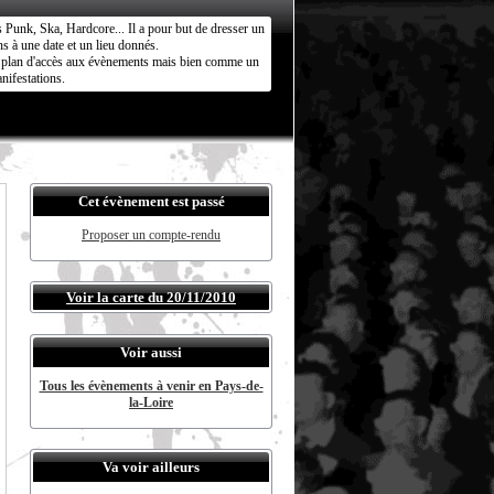
s Punk, Ska, Hardcore... Il a pour but de dresser un
s à une date et un lieu donnés.
ct plan d'accès aux évènements mais bien comme un
nifestations.
Cet évènement est passé
Proposer un compte-rendu
Voir la carte du 20/11/2010
Voir aussi
Tous les évènements à venir en Pays-de-
la-Loire
Va voir ailleurs