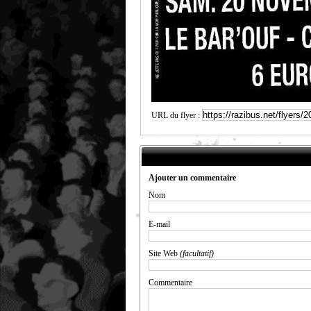
URL du flyer :
Ajouter un commentaire
Nom
E-mail
Site Web
(facultatif)
Commentaire