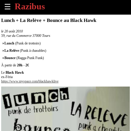
☰
×
Lunch + La Relève + Bounce au Black Hawk
Accueil
le
20 août 2010
59, rue du Commerce 37000 Tours
Tous
Lunch
(Punk de trottoirs)
les
La Relève
(Punk à chasubles)
évènements
à
Bounce
(Ragga Punk Funk)
venir
À partir de
20h
-
2€
Le
Black Hawk
Annoncer
ex-Féria
https://www.myspace.com/blackhawklive
un
évènement
Contact
À
propos