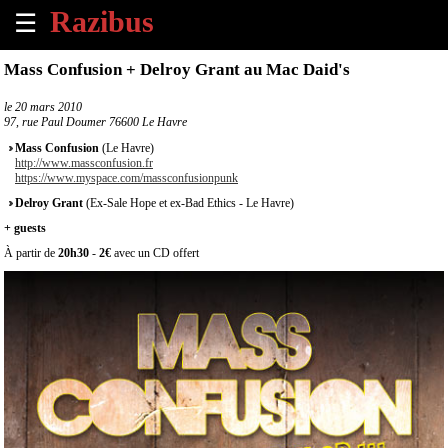
☰
×
Mass Confusion + Delroy Grant au Mac Daid's
Accueil
le
20 mars 2010
97, rue Paul Doumer 76600 Le Havre
Tous
Mass Confusion
(Le Havre)
les
http://www.massconfusion.fr
https://www.myspace.com/massconfusionpunk
évènements
à
Delroy Grant
(Ex-Sale Hope et ex-Bad Ethics - Le Havre)
venir
+ guests
À partir de
20h30
-
2€
avec un CD offert
Annoncer
un
évènement
Contact
À
propos