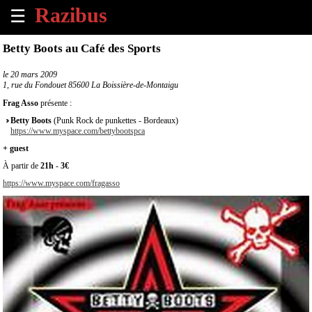
☰
×
Betty Boots au Café des Sports
Accueil
le
20 mars 2009
1, rue du Fondouet 85600 La Boissière-de-Montaigu
Tous
Frag Asso
présente :
les
Betty Boots
(Punk Rock de punkettes - Bordeaux)
évènements
https://www.myspace.com/bettybootspca
à
+ guest
venir
À partir de
21h
-
3€
Annoncer
https://www.myspace.com/fragasso
un
évènement
Contact
À
propos