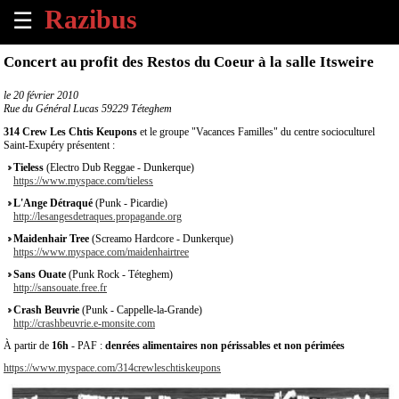
☰
×
Concert au profit des Restos du Coeur à la salle Itsweire
Accueil
le
20 février 2010
Rue du Général Lucas 59229 Téteghem
Tous
314 Crew Les Chtis Keupons
et le groupe "Vacances Familles" du centre socioculturel
les
Saint-Exupéry présentent :
évènements
Tieless
(Electro Dub Reggae - Dunkerque)
à
https://www.myspace.com/tieless
venir
L'Ange Détraqué
(Punk - Picardie)
http://lesangesdetraques.propagande.org
Annoncer
Maidenhair Tree
(Screamo Hardcore - Dunkerque)
un
https://www.myspace.com/maidenhairtree
évènement
Sans Ouate
(Punk Rock - Téteghem)
http://sansouate.free.fr
Contact
Crash Beuvrie
(Punk - Cappelle-la-Grande)
http://crashbeuvrie.e-monsite.com
À partir de
16h
- PAF :
denrées alimentaires non périssables et non périmées
À
propos
https://www.myspace.com/314crewleschtiskeupons