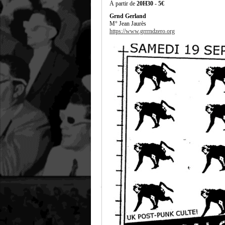
À partir de
20H30
-
5€
Grnd Gerland
M° Jean Jaurès
https://www.grrrndzero.org