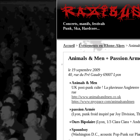
Concerts, manifs, festivals
Punk, Ska, Hardcore...
Accueil
>
Évènements en Rhone-Alpes
> Animals
Animals & Men + Passion Armée
le
19 septembre 2009
40, rue du Pré Gaudry 69007 Lyon
Animals & Men
UK post-punk culte ! La pluvieuse Angleterre a
rue
http://www.animalsandmen.co.uk
https://www.myspace.com/animalsandmen
passion Armée
(Lyon, punk froid inspiré par Joy Division, T
Ours Bipolaire
(Lyon, 1/3 Clara Clara + Andr
Spoonboy
(Washington D.C., acoustic Pop-Punk sur Pla