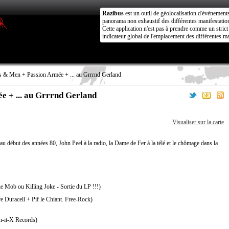
Razibus
est un outil de géolocalisation d'évènement
panorama non exhaustif des différentes manifestation
Cette application n'est pas à prendre comme un stri
indicateur global de l'emplacement des différentes ma
 & Men + Passion Armée + ... au Grrrnd Gerland
 + ... au Grrrnd Gerland
Visualiser sur la carte
u début des années 80, John Peel à la radio, la Dame de Fer à la télé et le chômage dans la
he Mob ou Killing Joke - Sortie du LP !!!)
e Duracell + Pif le Chiant. Free-Rock)
n-it-X Records)