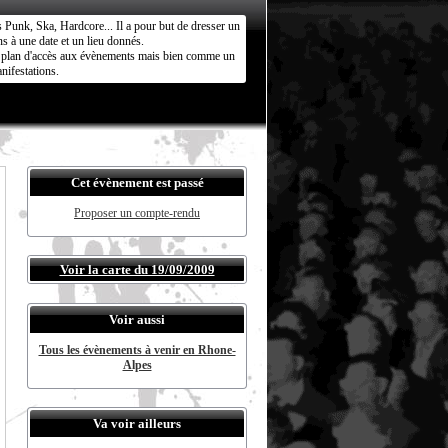
s Punk, Ska, Hardcore... Il a pour but de dresser un
s à une date et un lieu donnés.
ct plan d'accès aux évènements mais bien comme un
nifestations.
Cet évènement est passé
Proposer un compte-rendu
Voir la carte du 19/09/2009
Voir aussi
Tous les évènements à venir en Rhone-
Alpes
Va voir ailleurs