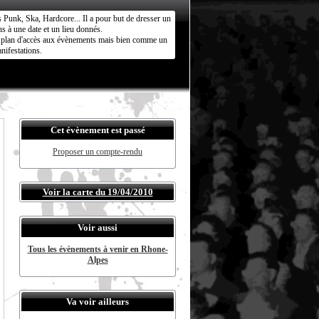
s Punk, Ska, Hardcore... Il a pour but de dresser un
s à une date et un lieu donnés.
ct plan d'accès aux évènements mais bien comme un
nifestations.
Cet évènement est passé
Proposer un compte-rendu
Voir la carte du 19/04/2010
Voir aussi
Tous les évènements à venir en Rhone-
Alpes
Va voir ailleurs