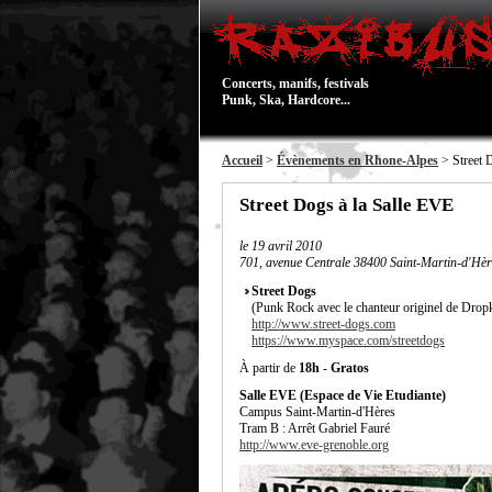
Concerts, manifs, festivals
Punk, Ska, Hardcore...
Accueil
>
Évènements en Rhone-Alpes
> Street 
Street Dogs à la Salle EVE
le
19 avril 2010
701, avenue Centrale 38400 Saint-Martin-d'Hèr
Street Dogs
(Punk Rock avec le chanteur originel de Dro
http://www.street-dogs.com
https://www.myspace.com/streetdogs
À partir de
18h
-
Gratos
Salle EVE (Espace de Vie Etudiante)
Campus Saint-Martin-d'Hères
Tram B : Arrêt Gabriel Fauré
http://www.eve-grenoble.org