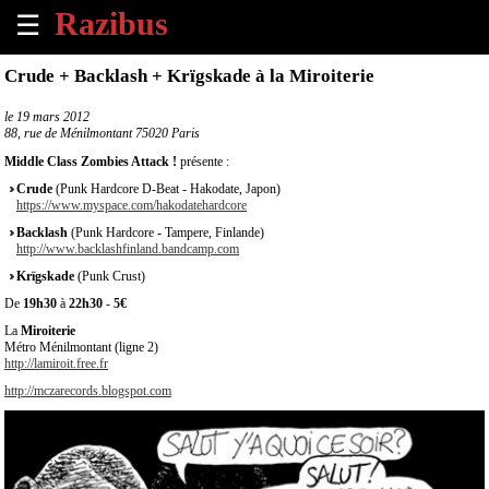
☰
×
Crude + Backlash + Krïgskade à la Miroiterie
Accueil
le
19 mars 2012
88, rue de Ménilmontant 75020 Paris
Tous
Middle Class Zombies Attack !
présente :
les
Crude
(Punk Hardcore D-Beat - Hakodate, Japon)
évènements
https://www.myspace.com/hakodatehardcore
à
Backlash
(Punk Hardcore - Tampere, Finlande)
venir
http://www.backlashfinland.bandcamp.com
Krïgskade
(Punk Crust)
Annoncer
De
19h30
à
22h30
-
5€
un
évènement
La
Miroiterie
Métro Ménilmontant (ligne 2)
http://lamiroit.free.fr
Contact
http://mczarecords.blogspot.com
À
propos