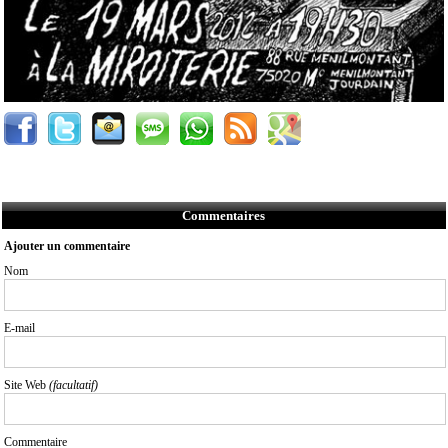
Commentaires
Ajouter un commentaire
Nom
E-mail
Site Web
(facultatif)
Commentaire